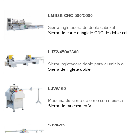
LMB2B-CNC-500*5000
Sierra ingletadora de doble cabezal,
Sierra de corte a inglete CNC de doble cabeza
máquina de corte de aluminio de doble
cabezal
LJZ2-450×3600
Sierra ingletadora doble para aluminio o
Sierra de inglete doble
PVC.
LJVW-60
Máquina de sierra de corte con muesca
Sierra de muesca en V
en V, sierra de muesca en V
SJVA-55