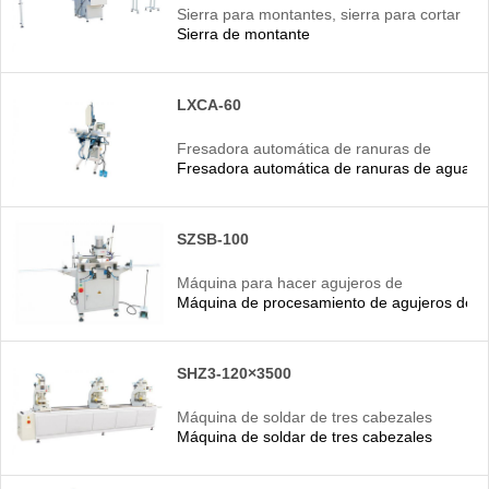
Sierra para montantes, sierra para cortar
Sierra de montante
montantes
LXCA-60
Fresadora automática de ranuras de
Fresadora automática de ranuras de agua (tr
agua (tres ejes)
SZSB-100
Máquina para hacer agujeros de
Máquina de procesamiento de agujeros de c
cerradura, máquina procesadora de
agujeros de cerradura
SHZ3-120×3500
Máquina de soldar de tres cabezales
Máquina de soldar de tres cabezales