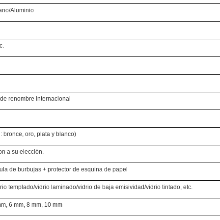
ano/Aluminio
c.
de renombre internacional
bronce, oro, plata y blanco)
on a su elección.
ula de burbujas + protector de esquina de papel
rio templado/vidrio laminado/vidrio de baja emisividad/vidrio tintado, etc.
mm, 6 mm, 8 mm, 10 mm