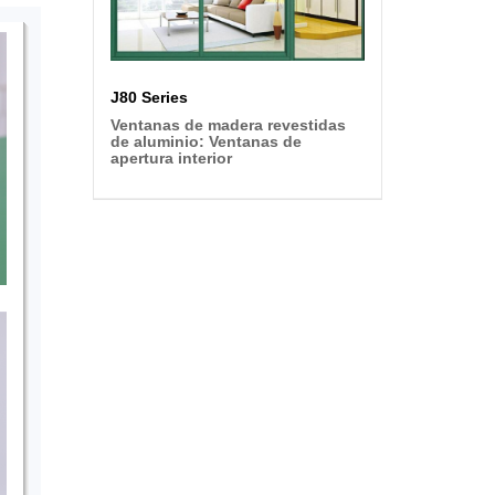
J80 Series
Ventanas de madera revestidas
de aluminio: Ventanas de
apertura interior