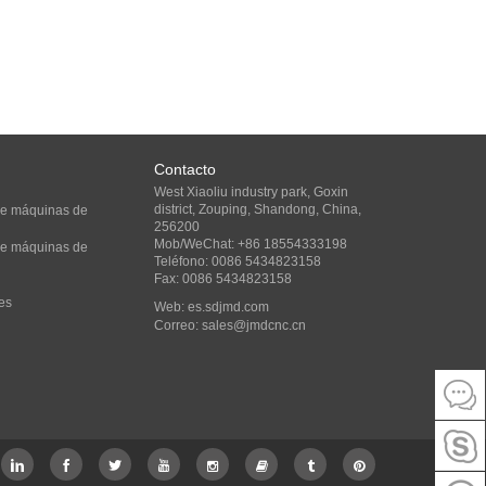
Contacto
West Xiaoliu industry park, Goxin
district, Zouping, Shandong, China,
 de máquinas de
256200
Mob/WeChat: +86 18554333198
 de máquinas de
Teléfono: 0086 5434823158
Fax: 0086 5434823158
es
Web:
es.sdjmd.com
Correo:
sales@jmdcnc.cn