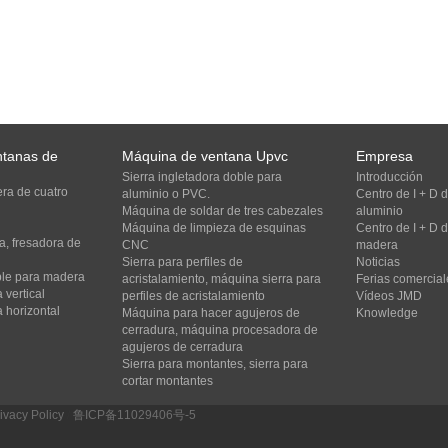
ntanas de
Máquina de ventana Upvc
Empresa
Sierra ingletadora doble para
Introducción
ra de cuatro
aluminio o PVC.
Centro de I + D
Máquina de soldar de tres cabezales
aluminio
Máquina de limpieza de esquinas
Centro de I + D
, fresadora de
CNC
madera
Sierra para perfiles de
Noticias
oble para madera
acristalamiento, máquina sierra para
Ferias comercial
 vertical
perfiles de acristalamiento
Vídeos JMD
 horizontal
Máquina para hacer agujeros de
Knowledge
cerradura, máquina procesadora de
agujeros de cerradura
Sierra para montantes, sierra para
cortar montantes
ivacy Policy
/
鲁ICP备11029406号-5