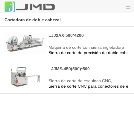
Cortadora de doble cabezal
LJJ2AX-500*4200
Máquina de corte con sierra ingletadora
Sierra de corte de precisión de doble cabezal
de doble cabezal de aluminio
LJJMS-450(500)*500
Sierra de corte de esquinas CNC,
Sierra de corte CNC para conectores de esqu
máquina CNC de aluminio