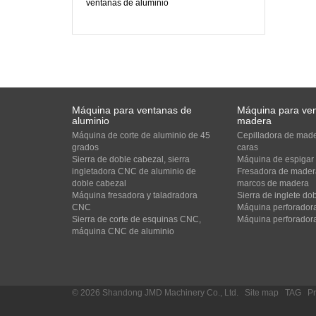
ventanas de aluminio
Máquina para ventanas de
Máquina para ve
aluminio
madera
Máquina de corte de aluminio de 45
Cepilladora de made
grados
caras
Sierra de doble cabezal, sierra
Máquina de espigar
ingletadora CNC de aluminio de
Fresadora de madera
doble cabezal
marcos de madera
Máquina fresadora y taladradora
Sierra de inglete d
CNC
Máquina perforadora
Sierra de corte de esquinas CNC,
Máquina perforadora
máquina CNC de aluminio
© 2026 Shandong JMD Machinery Co., Ltd.
/
Site map
/
TAG
/
Pr