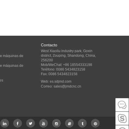
Contacto
West Xiaoliu industry park, Goxin
district, Zouping, Shandong, China,
 de máquinas de
256200
Mob/WeChat: +86 18554333198
 de máquinas de
Teléfono: 0086 5434823158
Fax: 0086 5434823158
es
Web:
es.sdjmd.com
Correo:
sales@jmdcnc.cn