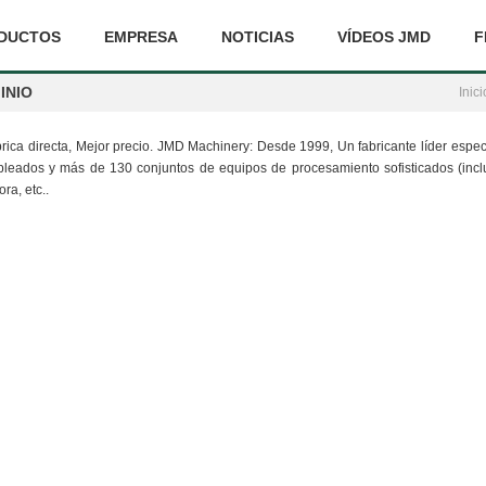
DUCTOS
EMPRESA
NOTICIAS
VÍDEOS JMD
F
INIO
Inici
brica directa, Mejor precio. JMD Machinery: Desde 1999, Un fabricante líder espe
ados y más de 130 conjuntos de equipos de procesamiento sofisticados (inclui
ra, etc..