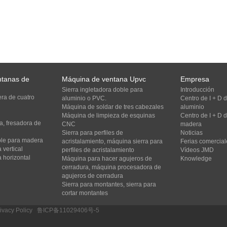
ntanas de
Máquina de ventana Upvc
Empresa
Sierra ingletadora doble para
Introducción
ra de cuatro
aluminio o PVC.
Centro de I + D
Máquina de soldar de tres cabezales
aluminio
Máquina de limpieza de esquinas
Centro de I + D
, fresadora de
CNC
madera
Sierra para perfiles de
Noticias
oble para madera
acristalamiento, máquina sierra para
Ferias comercial
 vertical
perfiles de acristalamiento
Vídeos JMD
 horizontal
Máquina para hacer agujeros de
Knowledge
cerradura, máquina procesadora de
agujeros de cerradura
Sierra para montantes, sierra para
cortar montantes
ivacy Policy
/
鲁ICP备11029406号-5