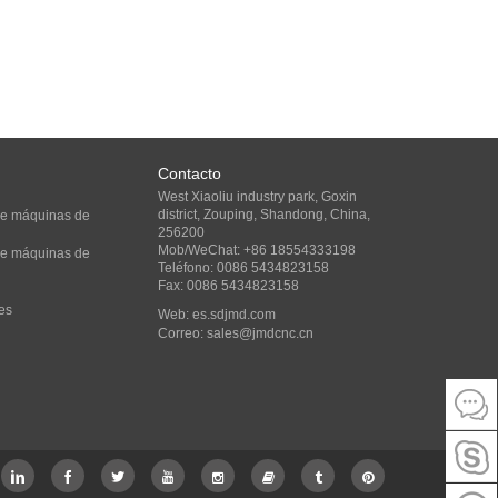
Contacto
West Xiaoliu industry park, Goxin
district, Zouping, Shandong, China,
 de máquinas de
256200
Mob/WeChat: +86 18554333198
 de máquinas de
Teléfono: 0086 5434823158
Fax: 0086 5434823158
es
Web:
es.sdjmd.com
Correo:
sales@jmdcnc.cn