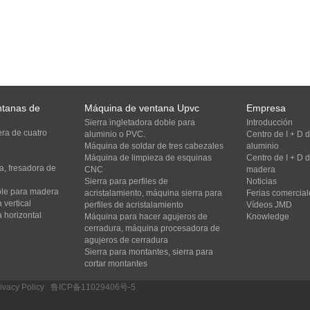
ntanas de
Máquina de ventana Upvc
Empresa
Sierra ingletadora doble para
Introducción
ra de cuatro
aluminio o PVC.
Centro de I + D
Máquina de soldar de tres cabezales
aluminio
Máquina de limpieza de esquinas
Centro de I + D
, fresadora de
CNC
madera
Sierra para perfiles de
Noticias
oble para madera
acristalamiento, máquina sierra para
Ferias comercial
 vertical
perfiles de acristalamiento
Vídeos JMD
 horizontal
Máquina para hacer agujeros de
Knowledge
cerradura, máquina procesadora de
agujeros de cerradura
Sierra para montantes, sierra para
cortar montantes
ivacy Policy
/
鲁ICP备11029406号-5