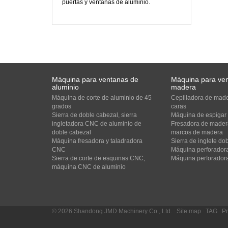
puertas y ventanas de aluminio.
Máquina para ventanas de
Máquina para ve
aluminio
madera
Máquina de corte de aluminio de 45
Cepilladora de made
grados
caras
Sierra de doble cabezal, sierra
Máquina de espigar
ingletadora CNC de aluminio de
Fresadora de madera
doble cabezal
marcos de madera
Máquina fresadora y taladradora
Sierra de inglete d
CNC
Máquina perforadora
Sierra de corte de esquinas CNC,
Máquina perforadora
máquina CNC de aluminio
© 2026 Shandong JMD Machinery Co., Ltd.
/
Site map
/
TAG
/
Pr