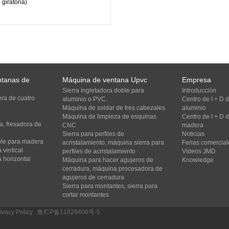
 giratoria)
ntanas de
Máquina de ventana Upvc
Empresa
Sierra ingletadora doble para
Introducción
ra de cuatro
aluminio o PVC.
Centro de I + D
Máquina de soldar de tres cabezales
aluminio
Máquina de limpieza de esquinas
Centro de I + D
, fresadora de
CNC
madera
Sierra para perfiles de
Noticias
oble para madera
acristalamiento, máquina sierra para
Ferias comercial
 vertical
perfiles de acristalamiento
Vídeos JMD
 horizontal
Máquina para hacer agujeros de
Knowledge
cerradura, máquina procesadora de
agujeros de cerradura
Sierra para montantes, sierra para
cortar montantes
ivacy Policy
/
鲁ICP备11029406号-5