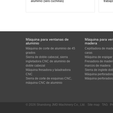
aluminio (seis cuchillas)
trabajo
Máquina para ventanas de
Máquina para ve
aluminio
madera
Máquina de corte de aluminio de 45
Cepilladora de made
grados
caras
Sierra de doble cabezal, sierra
Máquina de espigar
ingletadora CNC de aluminio de
Fresadora de madera
doble cabezal
marcos de madera
Máquina fresadora y taladradora
Sierra de inglete d
CNC
Máquina perforadora
Sierra de corte de esquinas CNC,
Máquina perforadora
máquina CNC de aluminio
© 2026 Shandong JMD Machinery Co., Ltd.
/
Site map
/
TAG
/
Pr