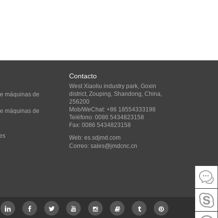
Contacto
West Xiaoliu industry park, Goxin
district, Zouping, Shandong, China,
 de máquinas de
256200
Mob/WeChat: +86 18554333198
 de máquinas de
Teléfono: 0086 5434823158
Fax: 0086 5434823158
es
Web:
es.sdjmd.com
Correo:
sales@jmdcnc.cn